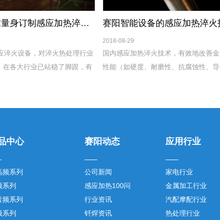
根据您的需求量身订制感应加热淬火设备
2018-08-29
感应淬火设备，对淬火热处理行业
国内感应加热淬火技术，有效地改善金
，在各大行业已站稳了脚跟，有
性能（如硬度、耐磨性、抗腐蚀性、导
了，我司的感应加热淬火设备可
性能等)，与其他常用的表面处理工艺(
，量身定制，来满足您特殊性
调质、表面渗氮等)相比，还具有以下
品中心
赛阳动态
应用行业
高频系列
公司新闻
家电行业
频系列
感应加热100问
金属加工行业
音频系列
行业资讯
汽配摩配行业
频系列
钎焊资讯
热处理行业