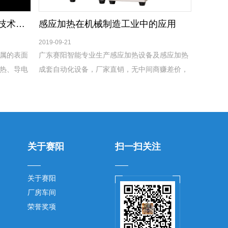
赛阳智能设备的感应加热淬火技术具有哪些让您选择的重要优点
感应加热在机械制造工业中的应用
2019-09-21
属的表面
广东赛阳智能专业生产感应加热设备及感应加热
热、导电
成套自动化设备，厂家直销，无中间商赚差价，
如渗碳、
主要元器件采用原装进口，设备耐用，在潮湿恶
优点：
劣环境下均可正常使用。
关于赛阳
扫一扫关注
关于赛阳
厂房车间
荣誉奖项