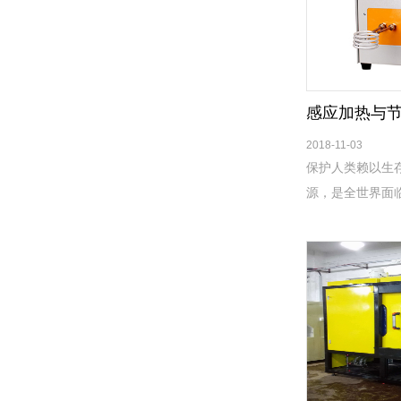
感应加热与
2018-11-03
保护人类赖以生
源，是全世界面
自然和谐共处必
面临新一轮以环
极性和责任感。