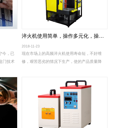
淬火机使用简单，操作多元化，操作方便！
2018-11-23
*今，已
现在市场上的高频淬火机使用寿命短，不好维
这门技术
修，艰苦恶劣的情况下生产，使的产品质量降
80多年的
低，表面淬火不均匀，产品使用年限大大缩短，
我们公司的高频淬火机行业一流