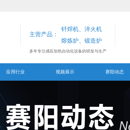
钎焊机、淬火机
主营产品：
熔炼炉、锻造炉
多年专注感应加热自动化设备的研发与生产
应用行业
视频展示
赛阳动态