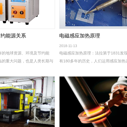
节约能源关系
电磁感应加热原理
2018-11-13
存的地球资源、环境及节约能
电磁感应加热原理：法拉第于1831发现
临的重大问题，也是人类长期与
有180多年的历史，人们运用感应加热
然承担的责任。我国在世界如今
开始于20世纪30年代，*今也不过只有
境为特征的技术革命中表现出积
时间。