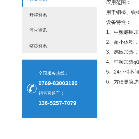
应用范围：
用于铜棒、铁
钎焊资讯
设备特性：
淬火资讯
1、中频
感应加
2、超小体积
熔炼资讯
3、感应加热
4、中频加热φ
5、24小时
全国服务热线：
6、方便更换
0769-83003180
销售直通车：
136-5257-7079