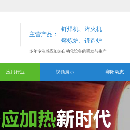
钎焊机、淬火机
主营产品：
熔炼炉、锻造炉
多年专注感应加热自动化设备的研发与生产
应用行业
视频展示
赛阳动态