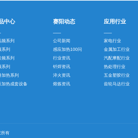
品中心
赛阳动态
应用行业
高频系列
公司新闻
家电行业
频系列
感应加热100问
金属加工行业
音频系列
行业资讯
汽配摩配行业
频系列
钎焊资讯
热处理行业
持加热系列
淬火资讯
五金塑胶行业
应加热成套设备
熔炼资讯
齿轮马达行业
 版权所有