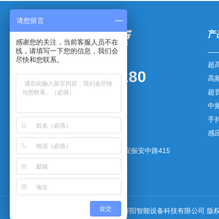
请您留言
产
感谢您的关注，当前客服人员不在
线，请填写一下您的信息，我们会
尽快和您联系。
超
0769-83003180
高
超
传真：0769-83003181
中
手机：136-5257-7079 杨先生
手
邮箱：yxm@gdsaiyang.cn
感
网址：www.gdsaiyang.cn
地址：广东省东莞市长安镇长安振安中路415
号1号楼402室
提交
Copyrights©2019-2026 广东赛阳智能设备科技有限公司