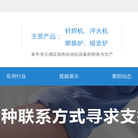
钎焊机、淬火机
主营产品：
熔炼炉、锻造炉
多年专注感应加热自动化设备的研发与生产
应用行业
视频展示
赛阳动态