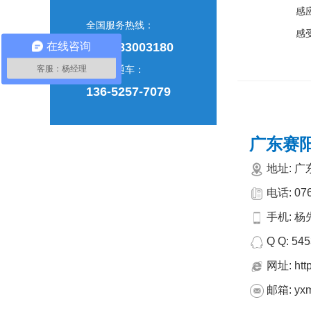
感
全国服务热线：
感
在线咨询
0769-83003180
客服：杨经理
销售直通车：
136-5257-7079
广东赛
地址: 
电话: 076
手机:
杨
Q Q: 54
网址: http
邮箱: yxm