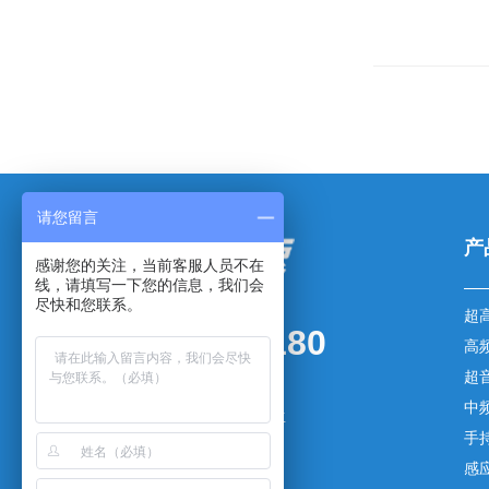
请您留言
产
感谢您的关注，当前客服人员不在
线，请填写一下您的信息，我们会
尽快和您联系。
超
0769-83003180
高
超
传真：0769-83003181
中
手机：136-5257-7079 杨先生
手
邮箱：yxm@gdsaiyang.cn
感
网址：www.gdsaiyang.cn