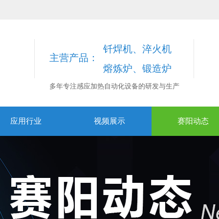
钎焊机、淬火机
主营产品：
熔炼炉、锻造炉
多年专注感应加热自动化设备的研发与生产
应用行业
视频展示
赛阳动态