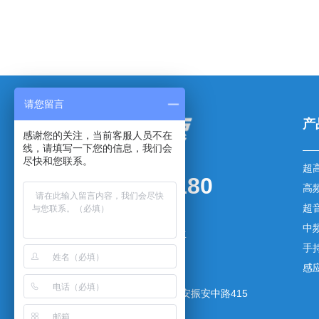
请您留言
产
感谢您的关注，当前客服人员不在
线，请填写一下您的信息，我们会
尽快和您联系。
超
0769-83003180
高
超
传真：0769-83003181
中
手机：136-5257-7079 杨先生
手
邮箱：yxm@gdsaiyang.cn
感
网址：www.gdsaiyang.cn
地址：广东省东莞市长安镇长安振安中路415
号1号楼402室