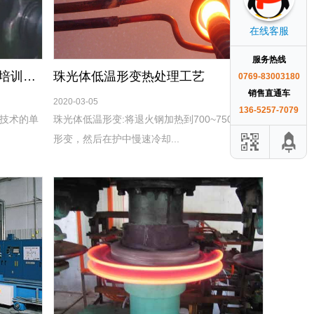
在线客服
服务热线
60年经验！一汽技术中心内部培训资料：感应热处理专业知识
珠光体低温形变热处理工艺
0769-83003180
销售直通车
2020-03-05
136-5257-7079
技术的单
珠光体低温形变:将退火钢加热到700~750°C进行
形变，然后在护中慢速冷却...