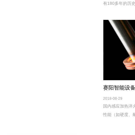
有180多年的历
开始于20世纪3
时间。
2018-08-29
国内感应加热淬
性能（如硬度、
性能等)，与其他
调质、表面渗氮