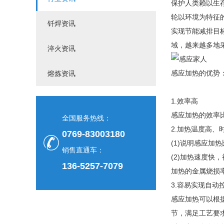
保护人类赖以生
轮以环境为特征
钎焊资讯
实现节能减排目
域，越来越多地
淬火资讯
感应加热的优势
熔炼资讯
1.效率高
感应加热的效率比
全国服务热线：
2.加热温度高
0769-83003180
(1)说明感应加
销售直通车：
(2)加热速度
136-5257-7079
加热的金属烧损
3.容易实现自动
感应加热可以根
节，满足工艺要