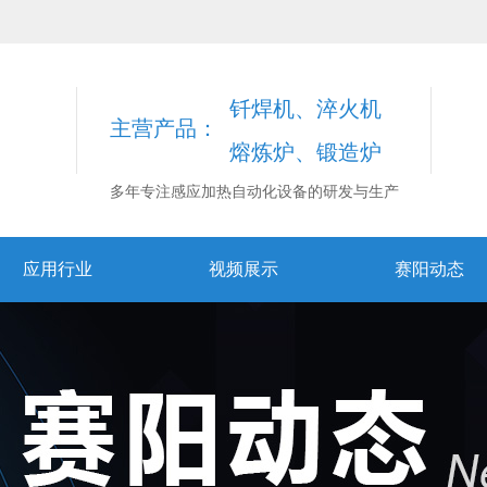
钎焊机、淬火机
主营产品：
熔炼炉、锻造炉
多年专注感应加热自动化设备的研发与生产
应用行业
视频展示
赛阳动态