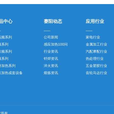
品中心
赛阳动态
应用行业
高频系列
公司新闻
家电行业
频系列
感应加热100问
金属加工行业
音频系列
行业资讯
汽配摩配行业
频系列
钎焊资讯
热处理行业
持加热系列
淬火资讯
五金塑胶行业
应加热成套设备
熔炼资讯
齿轮马达行业
 版权所有