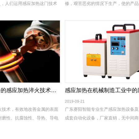
史，人们运用感应加热这门技术
修，艰苦恶劣的情况下生产，使的产品
0年代，*今也不过只有80多年的
低，表面淬火不均匀，产品使用年限大
我们公司的高频淬火机行业一流
赛阳智能设备的感应加热淬火技术具有哪些让您选择的重要优点
感应加热在机械制造工业中的
2019-09-21
火技术，有效地改善金属的表面
广东赛阳智能专业生产感应加热设备及
耐磨性、抗腐蚀性、导热、导电
成套自动化设备，厂家直销，无中间商
常用的表面处理工艺(如渗碳、
主要元器件采用原装进口，设备耐用，
等)相比，还具有以下优点：
劣环境下均可正常使用。