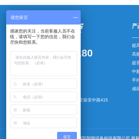
请您留言
产
感谢您的关注，当前客服人员不在
线，请填写一下您的信息，我们会
尽快和您联系。
超
0769-83003180
高
超
传真：0769-83003181
中
手机：136-5257-7079 杨先生
手
邮箱：yxm@gdsaiyang.cn
感
网址：www.gdsaiyang.cn
地址：广东省东莞市长安镇长安振安中路415
号1号楼402室
提交
Copyrights©2019-2026 广东赛阳智能设备科技有限公司