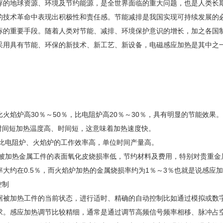
存的地球资源、环境及节约能源，是全世界面临的重大问题，也是人类长
的技术革命中表现出积极性和责任感。节能减排是我国实现可持续发展的
标的重要手段。随着人类对节能、减排、环境保护意识的增长，加之各国
采用具有节能、环保的新技术、新工艺、新设备，电磁
感应加热
是其中之
：
火焰炉高30％～50％，比电阻炉高20％～30％，具有明显的节能效果。
、时间短加热温度高、时间短，这意味着加热速度快。
热比电阻炉、火焰炉的工作效率高，单位时间产量高。
快，被加热金属工件的表面氧化皮烧损率低，节约材料及费用，特别对贵重
率大约在0.5％，而火焰炉加热的金属烧损率约为1％～3％也就是说感应
控制
据被加热工件的当前状态，进行适时、精确的自动控制比如通过模拟或数
求。感应加热调节比较精细，通常是通过调节高频信号频率相移、脉冲占