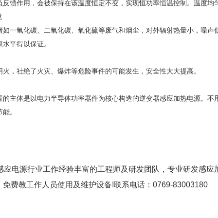
负反馈作用，会被保持在该温度恒定不变，实现恒功率恒温控制。温度均
境
诸如一氧化碳、二氧化碳、氧化硫等废气和烟尘，对外辐射热量小，噪声
康水平得以保证。
明火，社绝了火灾、爆炸等危险事件的可能发生，安全性大大提高。
置的主体是以电力半导体功率器件为核心构造的逆变器感应加热电源。不
节能。
年感应电源行业工作经验丰富的工程师及研发团队，专业研发感应
免费教工作人员使用及维护设备!联系电话：0769-83003180