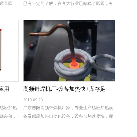
质量降
已有一定的了解，在各大行业已站稳了脚跟，有
大缩短，
了一定的知名度了，我司的感应加热淬火设备可
以根据您的需求，量身定制，来满足您特殊性
能。
应用
高频钎焊机厂-设备加热快+库存足
2019-09-23
感应加热
广东赛阳高频钎焊机厂家，专业生产感应加热设
赚差价，
备及感应加热自动化设备，设备加热速度快，库
在潮湿恶
存足，下单即可发货，7天包换，1年保修！