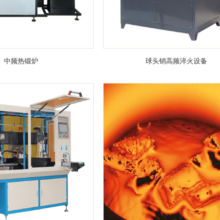
中频热锻炉
球头销高频淬火设备