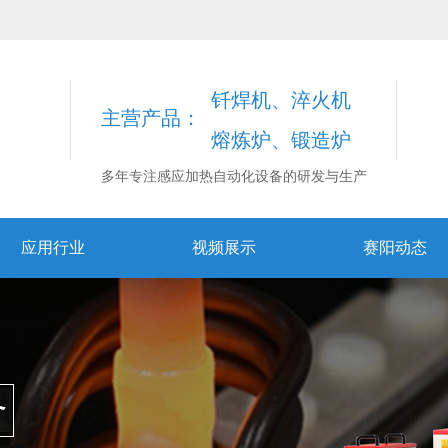
钎焊机、淬火机
主营产品：
熔炼炉、锻造炉
多年专注感应加热自动化设备的研发与生产
应用行业
视频展示
赛阳动态