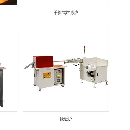
手摇式熔炼炉
锻造炉