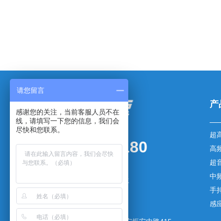
请您留言
产
感谢您的关注，当前客服人员不在
线，请填写一下您的信息，我们会
尽快和您联系。
超
0769-83003180
高
超
传真：0769-83003181
中
手机：136-5257-7079 杨先生
手
邮箱：yxm@gdsaiyang.cn
感
网址：www.gdsaiyang.cn