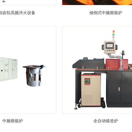
动齿轮高频淬火设备
倾倒式中频熔炼炉
中频熔炼炉
全自动锻造炉