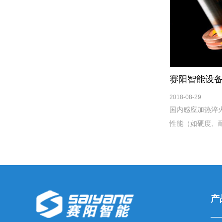
2018-08-29
国内感应加热淬
性能（如硬度、
性能等)，与其他
调质、表面渗氮
产