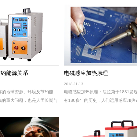
节约能源关系
电磁感应加热原理
2018-11-13
存的地球资源、环境及节约能
电磁感应加热原理：法拉第于1831发现
临的重大问题，也是人类长期与
有180多年的历史，人们运用感应加热
然承担的责任。我国在世界如今
开始于20世纪30年代，*今也不过只有
境为特征的技术革命中表现出积
时间。