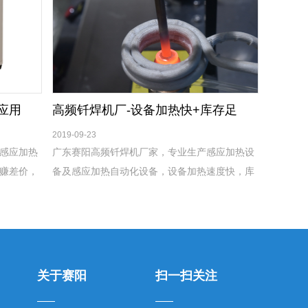
应用
高频钎焊机厂-设备加热快+库存足
2019-09-23
感应加热
广东赛阳高频钎焊机厂家，专业生产感应加热设
赚差价，
备及感应加热自动化设备，设备加热速度快，库
在潮湿恶
存足，下单即可发货，7天包换，1年保修！
关于赛阳
扫一扫关注