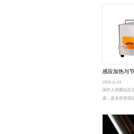
感应加热与
2018-11-03
保护人类赖以生
源，是全世界面
自然和谐共处必
面临新一轮以环
极性和责任感。