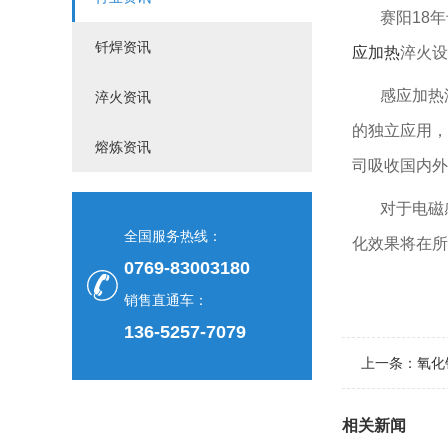
赛阳18年
钎焊资讯
应加热
淬火设
感应加热
淬火资讯
的独立应用，
熔炼资讯
司吸收国内外
对于电磁
全国服务热线：
化效果将在所
0769-83003180
销售直通车：
136-5257-7079
上一条：
氧化
相关新闻