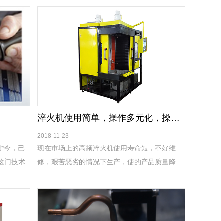
淬火机使用简单，操作多元化，操作方便！
2018-11-23
*今，已
现在市场上的高频淬火机使用寿命短，不好维
这门技术
修，艰苦恶劣的情况下生产，使的产品质量降
80多年的
低，表面淬火不均匀，产品使用年限大大缩短，
我们公司的高频淬火机行业一流