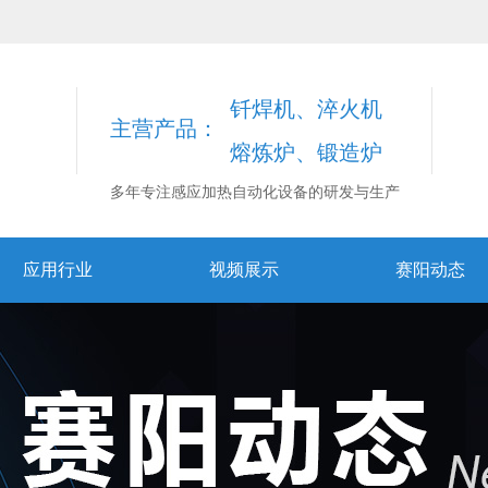
钎焊机、淬火机
主营产品：
熔炼炉、锻造炉
多年专注感应加热自动化设备的研发与生产
应用行业
视频展示
赛阳动态