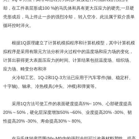
却，在工件表层形成100 %的马氏体和具有更大压应力的硬壳;一旦硬
壳形成后，马上停止一步的强烈冷却， 转入空冷。此法属于双介质单
循环控时淬火。
根据1Q原理建立了计算机模拟程序和计算机模型，其中计算机模
拟程序是采用有限元方法分析淬火过程中的温度场和应力场的变化，
计算出获得更大表面压应力的时间。计算结果包括温度场、组织场、
应力场、畸变分布和淬
火冷却工艺。1Q-2和1Q-3方法已应用于汽车零件(轴、稳定杆、
十字轴)、轴承、冷热模具(冲头、冲模)和弹簧等。
采用1Q方法可使工件的表面硬度提高5%~ 10%、心部硬度提高
20% ~ 50%，硬化层深度增加50% ~60%、业度提高20% -30%、韧
性提高20% -30%、寿命提高30% ~ 80%。
在马氏体转变范围(Ms-Mf)内的强烈冷却可以改善材料塑性，提高