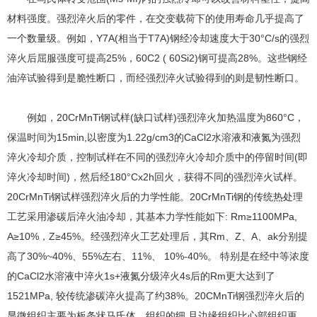
材料强度。强烈淬火后的零件，在交变载荷下的使用寿命几乎提高了
一个数量级。例如，Y7A(相当于T7A)钢经冷却速度大于30°C/s的强烈
淬火后屈服强度可提高25%，60C2 ( 60Si2)钢可提高28%。这些钢经
油淬试验得到是脆性断口，而经强烈淬火试验得到的则是韧性断口。
例如，20CrMnTi钢试样(缺口试样)强烈淬火加热温度为860°C，
保温时间为15min,以密度为1.22g/cm3的CaCl2水溶液和液氮为强烈
淬火冷却介质，控制试样在不同的强烈淬火冷却介质中的停留时间(即
淬火冷却时间)，然后经180°Cx2h回火，获得不同的强烈淬火试样。
20CrMnTi钢试样强烈淬火后的力学性能。20CrMnTi钢的传统热处理
工艺采用渗碳后淬火油冷却，其基本力学性能如下: Rm≥1100MPa,
A≥10%，Z≥45%。经强烈淬火工艺处理后，其Rm、Z、A、ak分别提
高了30%~40%、55%左右、11%、 10%-40%。 特别是在经中等浓度
的CaCl2水溶液中淬火1s+液氮分级淬火4s后的Rm更大达到了
1521MPa, 较传统渗碳淬火提高了约38%。20CMnTi钢强烈淬火后的
显微组织主要为板条状马氏体，组织的细,且边缘组织比心部组织更