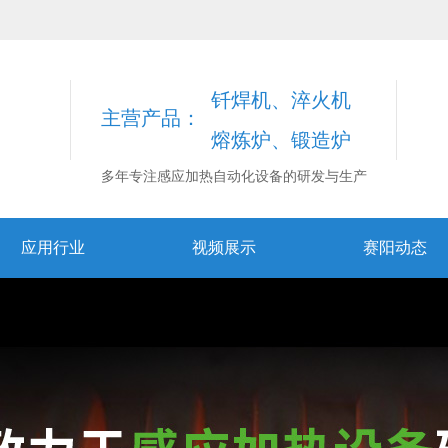
钎焊机、淬火机
主营产品：
熔炼炉、锻造炉
多年专注感应加热自动化设备的研发与生产
应用行业
视频展示
赛阳动态