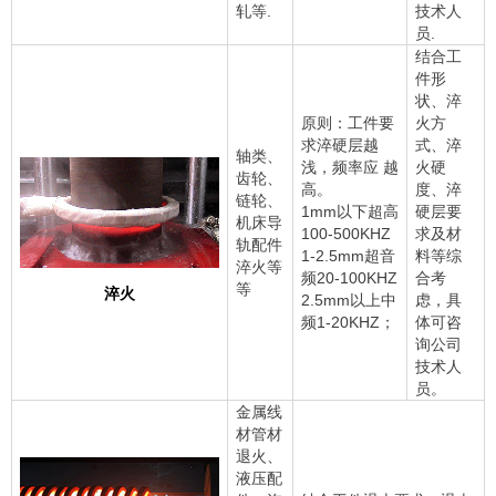
轧等.
技术人
员.
结合工
件形
状、淬
原则
：工件要
火方
求淬硬层越
式、淬
轴类、
浅，频率应 越
火硬
齿轮、
高。
度、淬
链轮、
1mm以下超高
硬层要
机床导
100-500KHZ
求及材
轨配件
1-2.5mm超音
料等综
淬火等
频20-100KHZ
合考
等
淬火
2.5mm以上中
虑，具
频1-20KHZ；
体可咨
询公司
技术人
员。
金属线
材管材
退火、
液压配