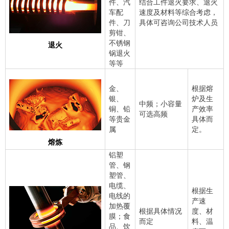
件、汽
结合工件退火要求、退火
车配
速度及材料等综合考虑，
件、刀
具体可咨询公司技术人员
剪钳、
不锈钢
退火
锅退火
等等
金、
根据熔
银、
炉及生
中频；小容量
铜、铅
产效率
可选高频
等贵金
具体而
属
定。
熔炼
铝塑
管、钢
塑管、
电缆、
根据生
电线的
产速
加热覆
根据具体情况
度、材
膜；食
而定
料、温
品、饮