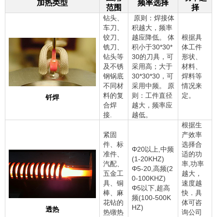
加热类型
频率选择
范围
择
钻头、
原则：焊接体
车刀、
积越大，频率
铰刀、
越应降低。 体
根据具
铣刀、
积小于30*30*
体工件
钻头等
30的刀具，可
形状、
及不锈
采用高；大于
材料、
钢锅底
30*30*30，可
焊料等
不同材
采用中频。 原
情况来
料的复
则：工件直径
定。
钎焊
合焊
越大，频率应
接.
越低。
根据生
紧固
产效率
件、标
选择合
Φ20以上,中频
准件、
适的功
(1-20KHZ)
汽配、
率,功率
Φ5-20,高频(2
五金工
越大，
0-100KHZ)
具、铜
速度越
Φ5以下,超高
棒、麻
快．具
频(100-500K
花钻的
体可咨
HZ)
透热
热镦热
询公司