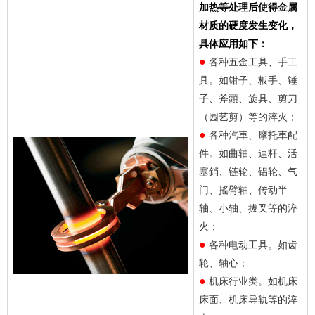
加热等处理后使得金属
材质的硬度发生变化，
具体应用如下：
●
各种五金工具、手工
具。如钳子、板手、锤
子、斧頭、旋具、剪刀
（园艺剪）等的淬火；
●
各种汽車、摩托車配
件。如曲轴、連杆、活
塞銷、链轮、铝轮、气
门、搖臂轴、传动半
轴、小轴、拔叉等的淬
火；
●
各种电动工具。如齿
轮、轴心；
●
机床行业类。如机床
床面、机床导轨等的淬