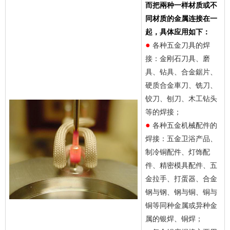
而把兩种一样材质或不
同材质的金属连接在一
起，具体应用如下：
●
各种五金刀具的焊
接：金刚石刀具、磨
具、钻具、合金鋸片、
硬质合金車刀、铣刀、
铰刀、刨刀、木工钻头
等的焊接；
●
各种五金机械配件的
焊接：五金卫浴产品、
制冷铜配件、灯饰配
件、精密模具配件、五
金拉手、打蛋器、合金
钢与钢、钢与铜、铜与
铜等同种金属或异种金
属的银焊、铜焊；