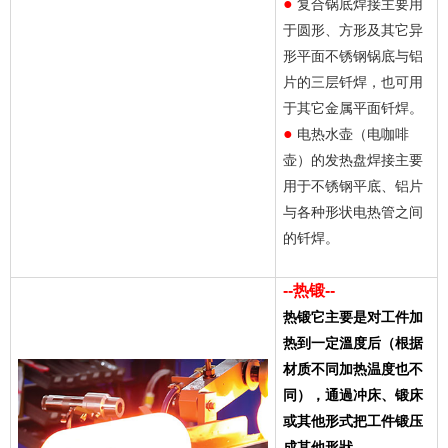
●
复合锅底焊接主要用
于圆形、方形及其它异
形平面不锈钢锅底与铝
片的三层钎焊，也可用
于其它金属平面钎焊。
●
电热水壶（电咖啡
壶）的发热盘焊接主要
用于不锈钢平底、铝片
与各种形状电热管之间
的钎焊。
--热锻--
热锻它主要是对工件加
热到一定溫度后（根据
材质不同加热温度也不
同），通過冲床、锻床
或其他形式把工件锻压
成其他形狀。