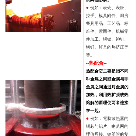
●
例如：表壳、表胚、
拉手、模具附件、厨房
餐具用品、工艺品、标
准件、紧固件、机械零
件加工、铜锁、铆钉、
钢钎、钎具的热挤压等
等。
--热配合--
热配合它主要是指不同
种金属之间或金属与非
金属之间通过对金属的
加热，利用热扩張或热
熔解的原理使两者连接
在一起。
●
例如：電脑散热器的
铜芯与铝片、喇叭网的
埋值焊接、钢塑管的复