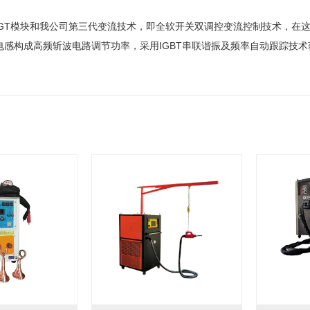
BGT模块和我公司第三代变流技术，即全软开关双调控变流控制技术，在
电感构成高频斩波电路调节功率，采用IGBT串联谐振及频率自动跟踪技