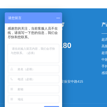
请您留言
产
感谢您的关注，当前客服人员不在
线，请填写一下您的信息，我们会
尽快和您联系。
超
0769-83003180
高
超
传真：0769-83003181
中
手机：136-5257-7079 杨先生
手
邮箱：yxm@gdsaiyang.cn
感
网址：www.gdsaiyang.cn
地址：广东省东莞市长安镇长安振安中路415
号1号楼402室