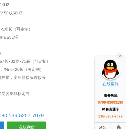
0KHZ
 50或60HZ
~5米长（可定制）
a ≥5L/分
G
7长×32宽×71高（可定制）
Ф5.6×20长（可定制）
管焊接，变压器接头焊接等
在线客服
接受各类非标定制
服务热线
0769-83003180
销售直通车
180 136-5257-7079
136-5257-7079
在线询价