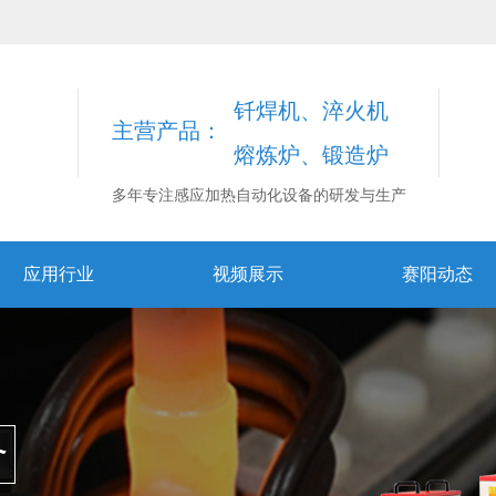
钎焊机、淬火机
主营产品：
熔炼炉、锻造炉
多年专注感应加热自动化设备的研发与生产
应用行业
视频展示
赛阳动态