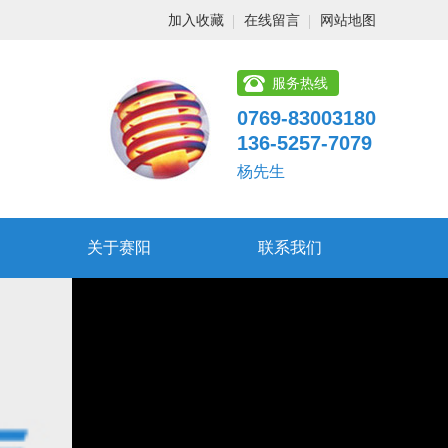
加入收藏
在线留言
网站地图
服务热线
0769-83003180
136-5257-7079
杨先生
关于赛阳
联系我们