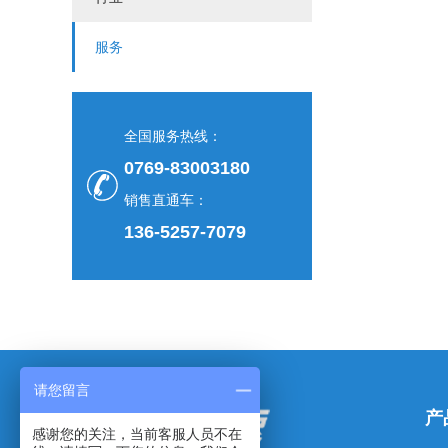
服务
全国服务热线：
0769-83003180
销售直通车：
136-5257-7079
请您留言
产
感谢您的关注，当前客服人员不在