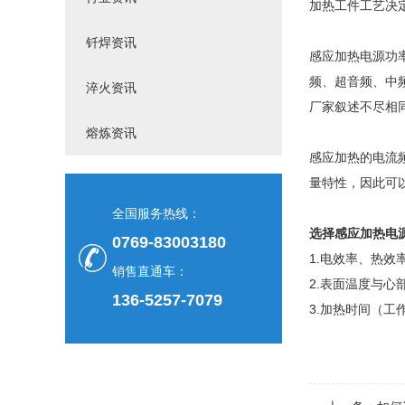
加热工件工艺决
钎焊资讯
感应加热电源功
频、超音频、中
淬火资讯
厂家叙述不尽相
熔炼资讯
感应加热的电流
量特性，因此可
全国服务热线：
选择感应加热电
0769-83003180
1.电效率、热效
销售直通车：
2.表面温度与心
136-5257-7079
3.加热时间（工