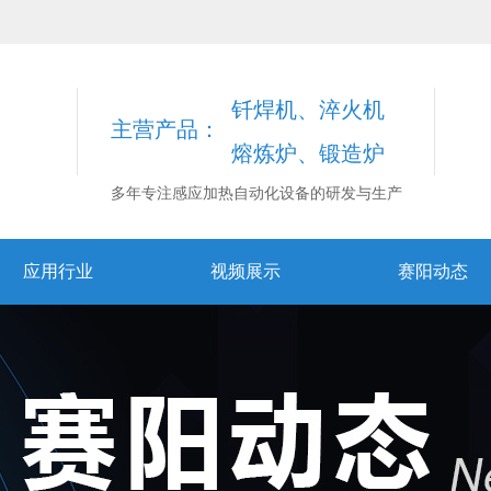
钎焊机、淬火机
主营产品：
熔炼炉、锻造炉
多年专注感应加热自动化设备的研发与生产
应用行业
视频展示
赛阳动态