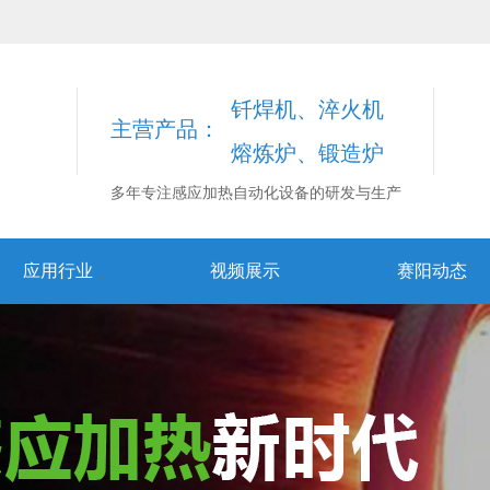
钎焊机、淬火机
主营产品：
熔炼炉、锻造炉
多年专注感应加热自动化设备的研发与生产
应用行业
视频展示
赛阳动态